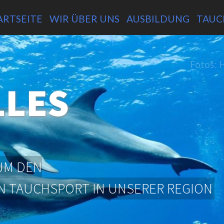
ARTSEITE
WIR ÜBER UNS
AUSBILDUNG
TAUC
Fotos: 
LLES
UM DEN
DEN TAUCHSPORT IN UNSERER REGION