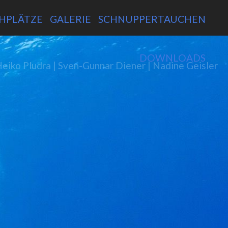
NAV
HPLÄTZE
GALERIE
SCHNUPPERTAUCHEN
ÜBE
DOWNLOADS
Heiko Pludra | Sven-Gunnar Diener | Nadine Geisler