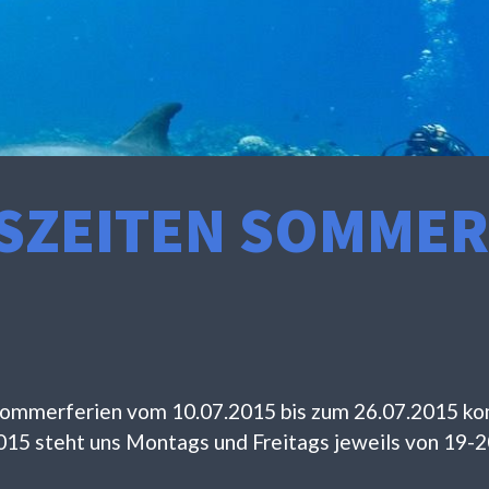
SZEITEN SOMMER
Sommerferien vom 10.07.2015 bis zum 26.07.2015 ko
015 steht uns Montags und Freitags jeweils von 19-2