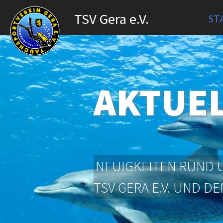
TSV Gera e.V.
ST
AKTUE
NEUIGKEITEN RUND 
TSV GERA E.V. UND 